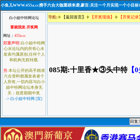
小鱼儿WWW.455a.cc携手六合大咖重磅来袭,豪言:关注一个月实现一个小目标
导航
:
【返回首页】
【开奖现场】
【开奖记录
白小姐中特网论坛
要就我发-开奖网
网址：
455a.cc
郑重声明:
白小姐中特网
心水论坛内的所有心水
发表均属原创,任何个人
和机构无权转载.
085期:十里香★③头中特
【
另:
本坛公开的高手精准
六合资料都属发表者个
人所有,一切内容与白小
姐中特网论坛本身无
关；祝君期期中奖.
-> 白小姐中特网 [宣]